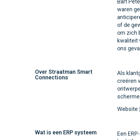
Bart Pete
waren ge
anticipe
of de ge
om zich 
kwaliteit
ons geval
Over Straatman Smart
Als klan
Connections
creëren 
ontwerpen
schermen
Website
Wat is een ERP systeem
Een ERP-