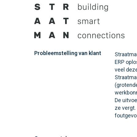
Probleemstelling van klant
Straatma
ERP oplo
veel dez
Straatma
(grotend
werkbonn
De uitvo
ze vergt
foutgevo