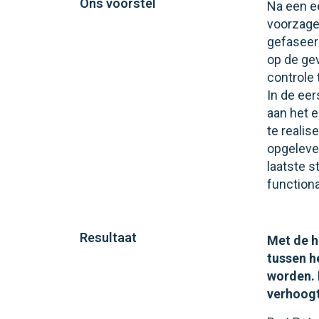
Ons voorstel
Na een e
voorzagen
gefaseer
op de ge
controle
In de ee
aan het 
te reali
opgeleve
laatste 
functiona
Resultaat
Met de h
tussen h
worden. 
verhoogt