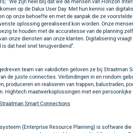
rs; “We zijn heel blij dat we de mensen van Horizon Int
komen op de Dalux User Day. Met hun kennis van digitali
ren op onze behoefte en met de aanpak die ze voorstelde 
wenste oplossing gerealiseerd kon worden. Onze mensen
bezig te houden met de accuratesse van de planning zelf
 van onze diensten aan onze klanten. Digitalisering vraag
 is dat heel snel terugverdiend”.
tgedreven team van vakidioten geloven ze bij Straatman 
van de juiste connecties. Verbindingen in en rondom ge
, produceren en realiseren van trappen, balustraden, poor
. Hightech maatwerkoplossingen met een persoonlijke 
Straatman Smart Connections
systeem (Enterprise Resource Planning) is software die a